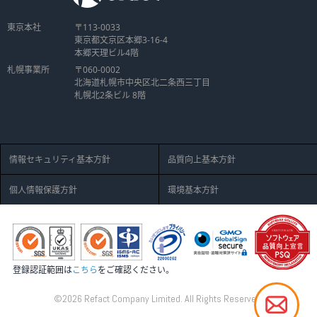
東京本社
〒113-0033
東京都文京区本郷3-16-4
本郷天理ビル4階
札幌事業所
〒060-0002
北海道札幌市中央区北二条西三丁目
札幌北2条ビル 8階
情報セキュリティ基本方針
品質向上基本方針
個人情報保護方針
環境基本方針
登録認証範囲は
こちら
をご確認ください。
©2026 Refact Company Limited. All Rights Reserved.