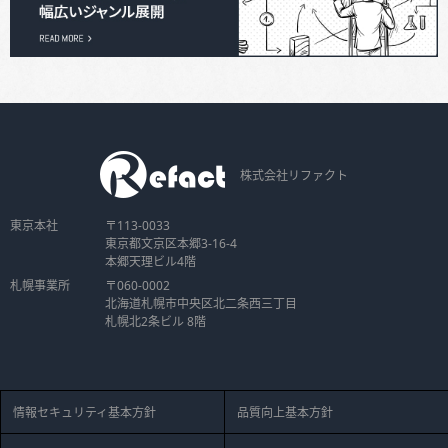
株式会社リファクト
東京本社
〒113-0033
東京都文京区本郷3-16-4
本郷天理ビル4階
札幌事業所
〒060-0002
北海道札幌市中央区北二条西三丁目
札幌北2条ビル 8階
情報セキュリティ基本方針
品質向上基本方針