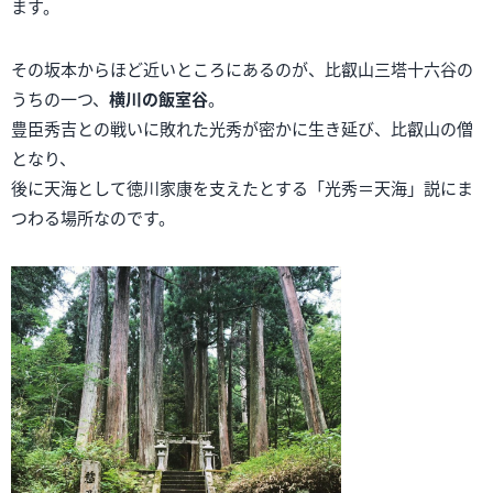
ます。
その坂本からほど近いところにあるのが、比叡山三塔十六谷の
うちの一つ、
横川の飯室谷
。
豊臣秀吉との戦いに敗れた光秀が密かに生き延び、比叡山の僧
となり、
後に天海として徳川家康を支えたとする「光秀＝天海」説にま
つわる場所なのです。