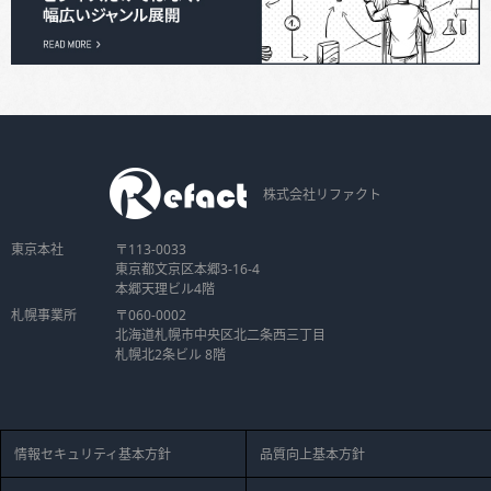
株式会社リファクト
東京本社
〒113-0033
東京都文京区本郷3-16-4
本郷天理ビル4階
札幌事業所
〒060-0002
北海道札幌市中央区北二条西三丁目
札幌北2条ビル 8階
情報セキュリティ基本方針
品質向上基本方針