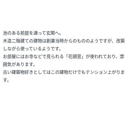
池のある前庭を通って玄関へ。
木造二階建ての建物は創業当時からのもののようですが、改築
しながら使っているようです。
お部屋にはお寺などで見られる「花頭窓」が使われており、雰
囲気があります。
古い建築物好きとしてはこの建物だけでもテンション上がりま
す。
お膳は白木のお盆。夏に向けて涼しげです。塗りの重厚さも好
きですが、白木もいいですね。
青紅葉の箸置きも初夏を思わせます。
生けてあるお花や床の間の掛け軸、使われている食器など、全
体が隙なく季節を演出されているんですよね。