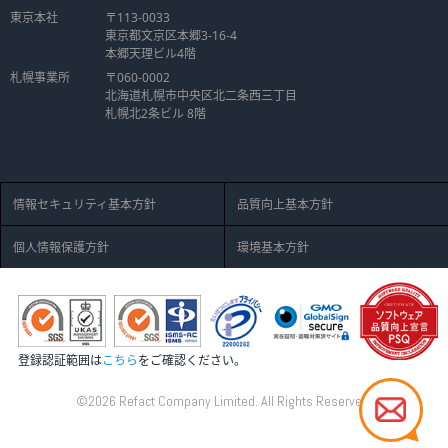
東京本社
〒113-0033
東京都文京区本郷3-16-4
本郷天理ビル4階
札幌事業所
〒060-0002
北海道札幌市中央区北二条西三丁目
札幌北2条ビル 8階
情報セキュリティ基本方針
品質向上基本方針
個人情報保護方針
環境基本方針
登録認証範囲は
こちら
をご確認ください。
©2026 Refact Company Limited. All Rights Reserved.