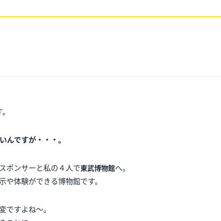
す。
いんですが・・・。
スポンサーと私の４人で
へ。
東武博物館
示や体験ができる博物館です。
変ですよね～。