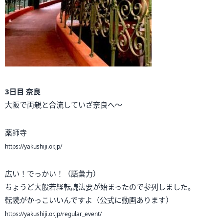
3日目 奈良
大阪で両親と合流していざ奈良へ～
薬師寺
https://yakushiji.or.jp/
広い！でっかい！（語彙力）
ちょうど大般若経転読法要が始まったので参列しました。
転読がかっこいいんですよ（公式に動画あります）
https://yakushiji.or.jp/regular_event/