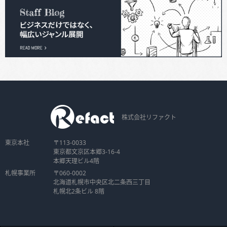
株式会社リファクト
東京本社
〒113-0033
東京都文京区本郷3-16-4
本郷天理ビル4階
札幌事業所
〒060-0002
北海道札幌市中央区北二条西三丁目
札幌北2条ビル 8階