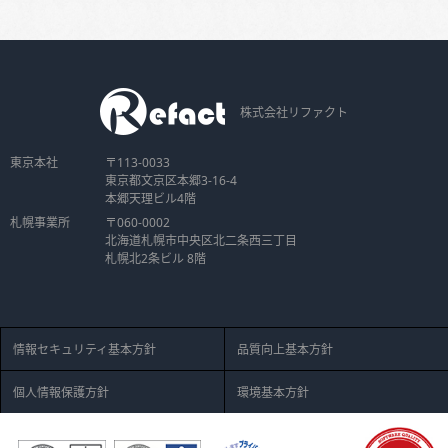
株式会社リファクト
東京本社
〒113-0033
東京都文京区本郷3-16-4
本郷天理ビル4階
札幌事業所
〒060-0002
北海道札幌市中央区北二条西三丁目
札幌北2条ビル 8階
情報セキュリティ基本方針
品質向上基本方針
個人情報保護方針
環境基本方針