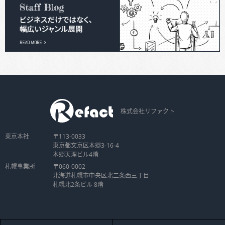
株式会社リファクト
東京本社
〒113-0033
東京都文京区本郷3-16-4
本郷天理ビル4階
札幌事業所
〒060-0002
北海道札幌市中央区北二条西三丁目
札幌北2条ビル 8階