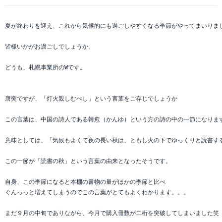
夏が終わりを迎え、これから気候的にも過ごしやすくなる季節がやってまいりまし
皆様いかがお過ごしでしょうか。

どうも、札幌事業所のWです。

唐突ですが、「灯火親しむべし」という言葉をご存じでしょうか

この言葉は、中国の詩人である韓愈（かんゆ）という方の詩の中の一節になります
意味としては、「気候もよくて夜の長い秋は、ともし火の下でゆっくりと読書する
この一節が「読書の秋」という言葉の由来となったそうです。

自身、この季節になると本棚の書物の量がほかの季節と比べ

ぐんっっと増えてしまうのでこの言葉がとてもよくわかります。。。

まだ９月の中旬でありながら、今月で購入冊数が二桁を突破してしまいました笑
