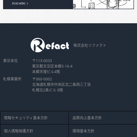
株式会社リファクト
東京本社
〒113-0033
東京都文京区本郷3-16-4
本郷天理ビル4階
札幌事業所
〒060-0002
北海道札幌市中央区北二条西三丁目
札幌北2条ビル 8階
情報セキュリティ基本方針
品質向上基本方針
個人情報保護方針
環境基本方針