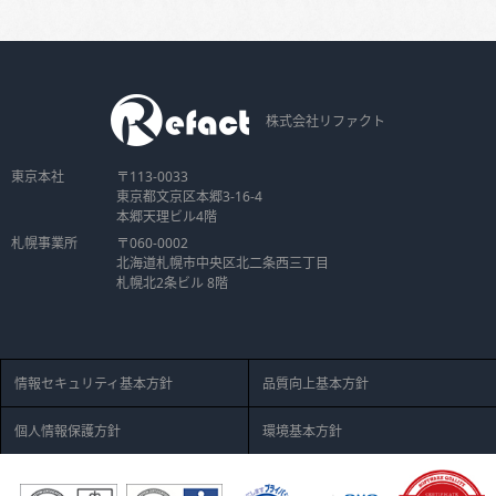
株式会社リファクト
東京本社
〒113-0033
東京都文京区本郷3-16-4
本郷天理ビル4階
札幌事業所
〒060-0002
北海道札幌市中央区北二条西三丁目
札幌北2条ビル 8階
情報セキュリティ基本方針
品質向上基本方針
個人情報保護方針
環境基本方針