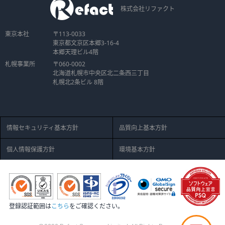
株式会社リファクト
東京本社
〒113-0033
東京都文京区本郷3-16-4
本郷天理ビル4階
札幌事業所
〒060-0002
北海道札幌市中央区北二条西三丁目
札幌北2条ビル 8階
情報セキュリティ基本方針
品質向上基本方針
個人情報保護方針
環境基本方針
登録認証範囲は
こちら
をご確認ください。