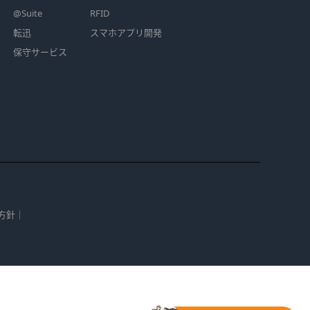
@Suite
RFID
転迅
スマホアプリ開発
保守サービス
方針
｜