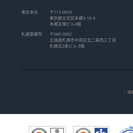
東京本社
〒113-0033
東京都文京区本郷3-16-4
本郷天理ビル4階
札幌事業所
〒060-0002
北海道札幌市中央区北二条西三丁目
札幌北2条ビル 8階
｜
情