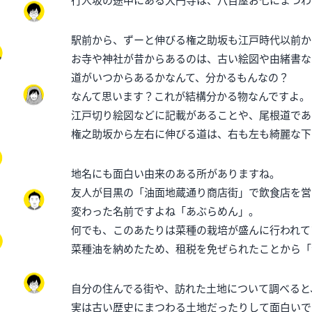
行人坂の途中にある大円寺は、八百屋お七にまつわ
駅前から、ずーと伸びる権之助坂も江戸時代以前か
お寺や神社が昔からあるのは、古い絵図や由緒書な
道がいつからあるかなんて、分かるもんなの？
なんて思います？これが結構分かる物なんですよ。
江戸切り絵図などに記載があることや、尾根道であ
権之助坂から左右に伸びる道は、右も左も綺麗な下
地名にも面白い由来のある所がありますね。
友人が目黒の「油面地蔵通り商店街」で飲食店を営
変わった名前ですよね「あぶらめん」。
何でも、このあたりは菜種の栽培が盛んに行われて
菜種油を納めたため、租税を免ぜられたことから「
自分の住んでる街や、訪れた土地について調べると
実は古い歴史にまつわる土地だったりして面白いで