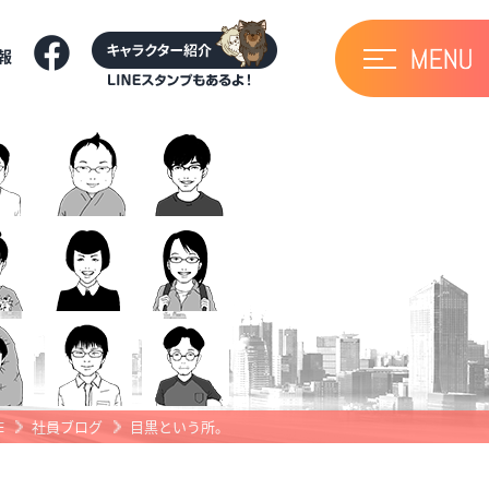
報
E
社員ブログ
目黒という所。