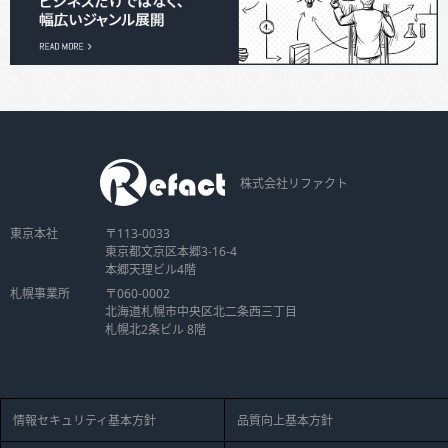
株式会社リファクト
東京本社
〒113-0033
東京都文京区本郷3-16-4
本郷天理ビル4階
札幌事業所
〒060-0002
北海道札幌市中央区北二条西三丁目
札幌北2条ビル 8階
情報セキュリティ基本方針
品質向上基本方針