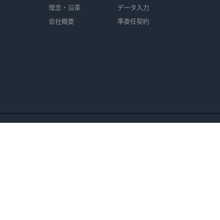
理念・沿革
データ入力
会社概要
準委任契約
報セキュリティ基本方針
｜
品質向上基本方針
｜
個人情報保護方針
｜
環境基本