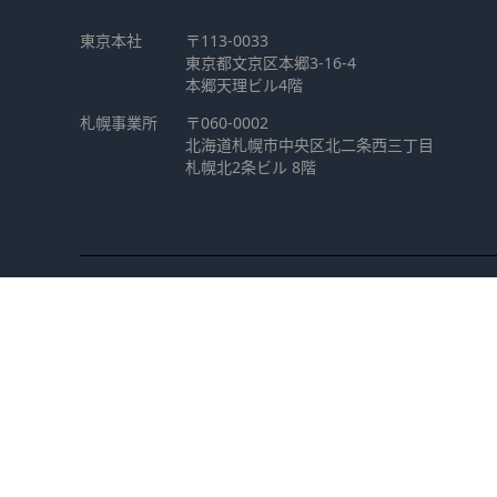
東京本社
〒113-0033
東京都文京区本郷3-16-4
本郷天理ビル4階
札幌事業所
〒060-0002
北海道札幌市中央区北二条西三丁目
札幌北2条ビル 8階
｜
情