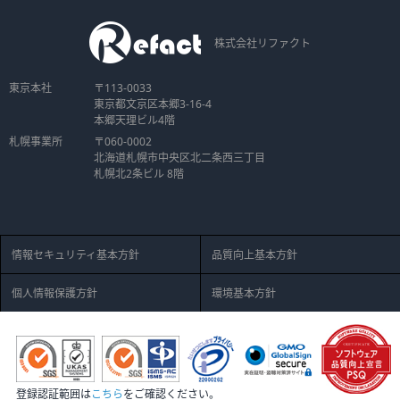
株式会社リファクト
東京本社
〒113-0033
東京都文京区本郷3-16-4
本郷天理ビル4階
札幌事業所
〒060-0002
北海道札幌市中央区北二条西三丁目
札幌北2条ビル 8階
情報セキュリティ基本方針
品質向上基本方針
個人情報保護方針
環境基本方針
登録認証範囲は
こちら
をご確認ください。