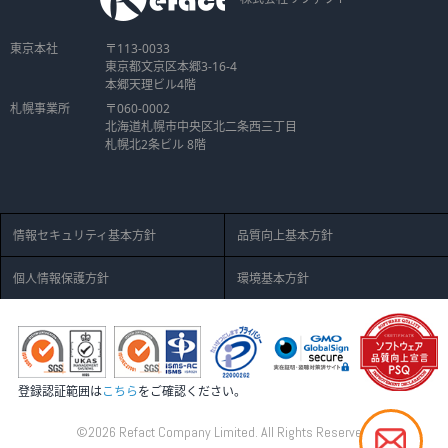
東京本社
〒113-0033
東京都文京区本郷3-16-4
本郷天理ビル4階
札幌事業所
〒060-0002
北海道札幌市中央区北二条西三丁目
札幌北2条ビル 8階
情報セキュリティ基本方針
品質向上基本方針
個人情報保護方針
環境基本方針
登録認証範囲は
こちら
をご確認ください。
©2026 Refact Company Limited. All Rights Reserved.