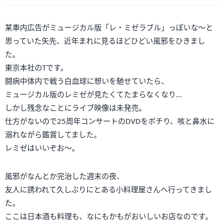
某車内広告がミュージカル版「レ・ミゼラブル」っぽいな～と
思っていた矢先、近年まれに見るほどひどい風邪をひきまし
た。
東京本社のTです。
闘病中体内で戦う白血球に想いを馳せていたら、
ミュージカル版のレミゼが見たくてたまらなくなり…
しかし残念なことにライブ映像は未発売。
仕方がないので25周年コンサートのDVDをポチり、咳と鼻水に
溺れながら鑑賞してました。
レミゼはいいぞお～。
風邪がなんとか完治した週末の夜、
友人に誘われて久しぶりにとある小料理屋さんへ行ってきまし
た。
ここは日本酒も料理も、なにもかもがおいしいお店なのです。