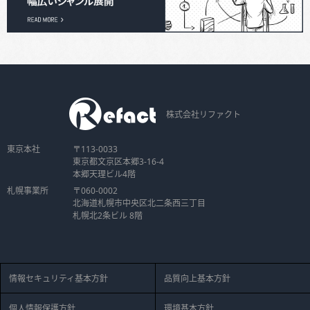
株式会社リファクト
東京本社
〒113-0033
東京都文京区本郷3-16-4
本郷天理ビル4階
札幌事業所
〒060-0002
北海道札幌市中央区北二条西三丁目
札幌北2条ビル 8階
情報セキュリティ基本方針
品質向上基本方針
個人情報保護方針
環境基本方針