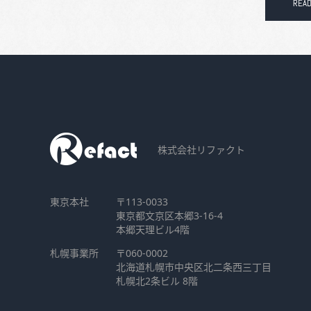
株式会社リファクト
東京本社
〒113-0033
東京都文京区本郷3-16-4
本郷天理ビル4階
札幌事業所
〒060-0002
北海道札幌市中央区北二条西三丁目
札幌北2条ビル 8階