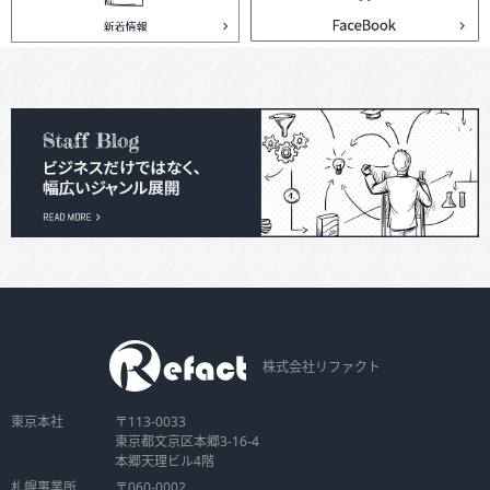
株式会社リファクト
東京本社
〒113-0033
東京都文京区本郷3-16-4
本郷天理ビル4階
札幌事業所
〒060-0002