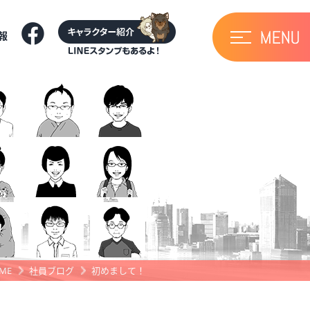
報
ME
社員ブログ
初めまして！