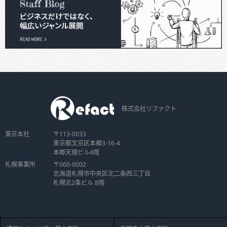
株式会社リファクト
東京本社
〒113-0033
東京都文京区本郷3-16-4
本郷天理ビル4階
札幌事業所
〒060-0002
北海道札幌市中央区北二条西三丁目
札幌北2条ビル 8階