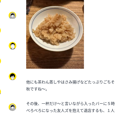
他にも茶わん蒸しやはさみ揚げなどたっぷりごちそ
秋ですね～。
その後、一杯だけ～と言いながら入ったバーに５時
べろべろになった友人ズを抱えて退店するも、１人