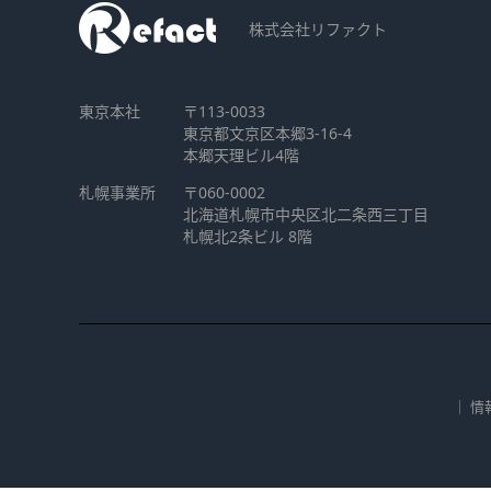
株式会社リファクト
東京本社
〒113-0033
東京都文京区本郷3-16-4
本郷天理ビル4階
札幌事業所
〒060-0002
北海道札幌市中央区北二条西三丁目
札幌北2条ビル 8階
｜
情