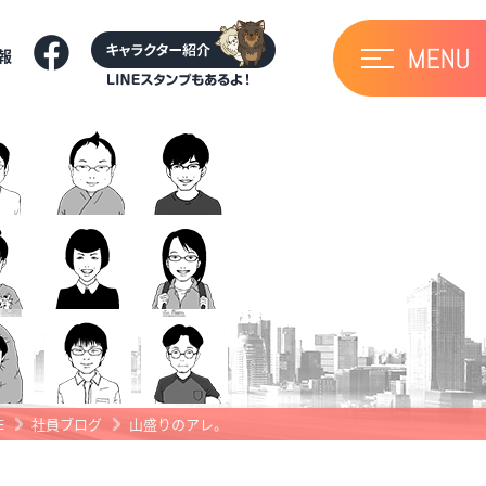
報
E
社員ブログ
山盛りのアレ。