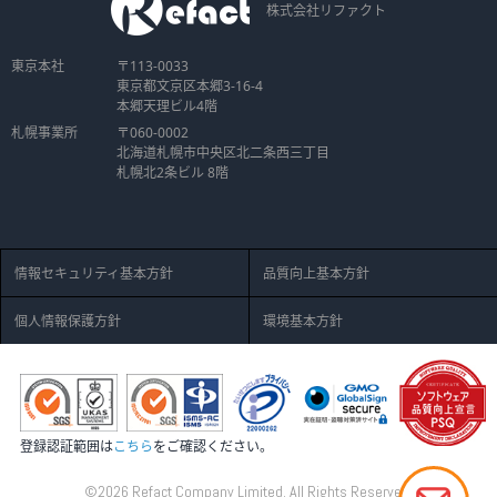
株式会社リファクト
東京本社
〒113-0033
東京都文京区本郷3-16-4
本郷天理ビル4階
札幌事業所
〒060-0002
北海道札幌市中央区北二条西三丁目
札幌北2条ビル 8階
情報セキュリティ基本方針
品質向上基本方針
個人情報保護方針
環境基本方針
登録認証範囲は
こちら
をご確認ください。
©2026 Refact Company Limited. All Rights Reserved.