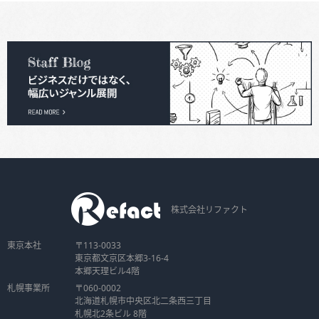
株式会社リファクト
東京本社
〒113-0033
東京都文京区本郷3-16-4
本郷天理ビル4階
札幌事業所
〒060-0002
北海道札幌市中央区北二条西三丁目
札幌北2条ビル 8階