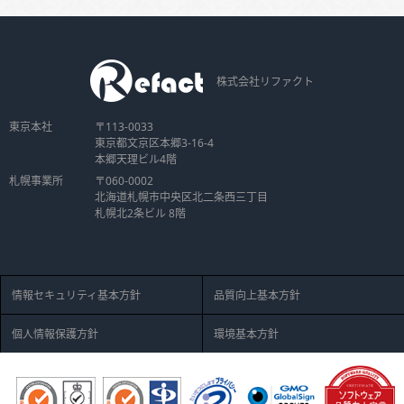
株式会社リファクト
東京本社
〒113-0033
東京都文京区本郷3-16-4
本郷天理ビル4階
札幌事業所
〒060-0002
北海道札幌市中央区北二条西三丁目
札幌北2条ビル 8階
情報セキュリティ基本方針
品質向上基本方針
個人情報保護方針
環境基本方針