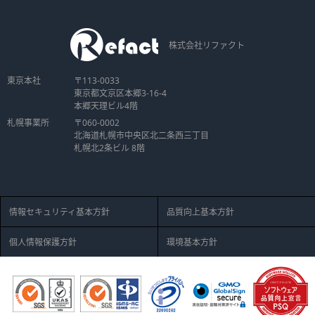
株式会社リファクト
東京本社
〒113-0033
東京都文京区本郷3-16-4
本郷天理ビル4階
札幌事業所
〒060-0002
北海道札幌市中央区北二条西三丁目
札幌北2条ビル 8階
情報セキュリティ基本方針
品質向上基本方針
個人情報保護方針
環境基本方針