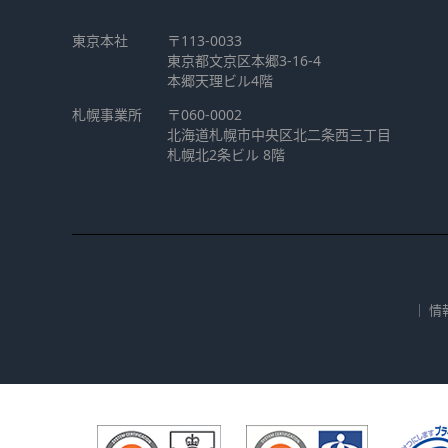
東京本社
〒113-0033
東京都文京区本郷3-16-4
本郷天理ビル4階
札幌事業所
〒060-0002
北海道札幌市中央区北二条西三丁目
札幌北2条ビル 8階
｜
情