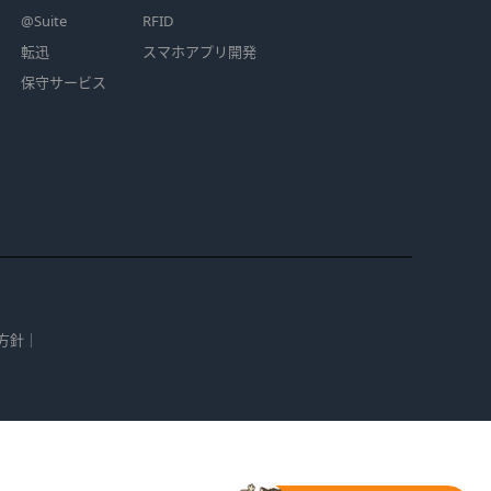
@Suite
RFID
転迅
スマホアプリ開発
保守サービス
方針
｜