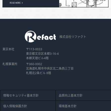
株式会社リファクト
東京本社
〒113-0033
東京都文京区本郷3-16-4
本郷天理ビル4階
札幌事業所
〒060-0002
北海道札幌市中央区北二条西三丁目
札幌北2条ビル 8階
情報セキュリティ基本方針
品質向上基本方針
個人情報保護方針
環境基本方針