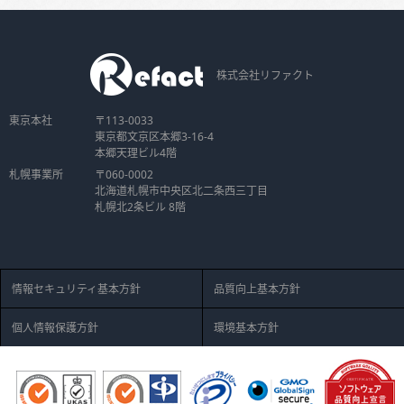
株式会社リファクト
東京本社
〒113-0033
東京都文京区本郷3-16-4
本郷天理ビル4階
札幌事業所
〒060-0002
北海道札幌市中央区北二条西三丁目
札幌北2条ビル 8階
情報セキュリティ基本方針
品質向上基本方針
個人情報保護方針
環境基本方針